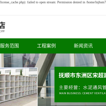
icense_cache.php): failed to open stream: Permission denied in /home/lnjhsm
服务范围
工程案例
新闻资讯