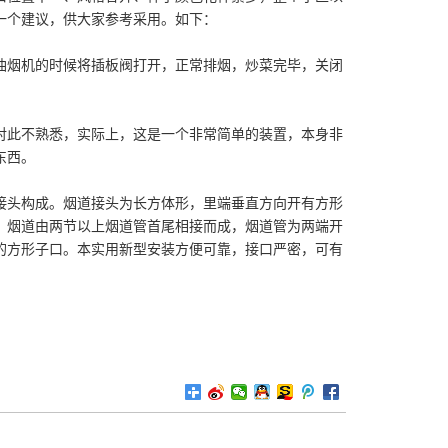
一个建议，供大家参考采用。如下：
油烟机的时候将插板阀打开，正常排烟，炒菜完毕，关闭
对此不熟悉，实际上，这是一个非常简单的装置，本身非
东西。
接头构成。烟道接头为长方体形，里端垂直方向开有方形
。烟道由两节以上烟道管首尾相接而成，烟道管为两端开
的方形子口。本实用新型安装方便可靠，接口严密，可有