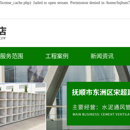
icense_cache.php): failed to open stream: Permission denied in /home/lnjhsm
服务范围
工程案例
新闻资讯