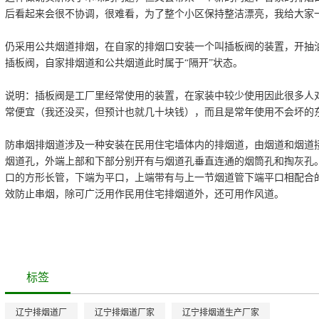
后看起来会很不协调，很难看，为了整个小区保持整洁漂亮，我给大家
仍采用公共烟道排烟，在自家的排烟口安装一个叫插板阀的装置，开抽
插板阀，自家排烟道和公共烟道此时属于“隔开”状态。
说明：插板阀是工厂里经常使用的装置，在家装中较少使用因此很多人
常便宜（我还没买，但预计也就几十块钱），而且是常年使用不会坏的
防串烟排烟道涉及一种安装在民用住宅墙体内的排烟道，由烟道和烟道
烟道孔，外端上部和下部分别开有与烟道孔垂直连通的烟筒孔和掏灰孔
口的方形长管，下端为平口，上端带有与上一节烟道管下端平口相配合
效防止串烟，除可广泛用作民用住宅排烟道外，还可用作风道。
标签
辽宁排烟道厂
辽宁排烟道厂家
辽宁排烟道生产厂家